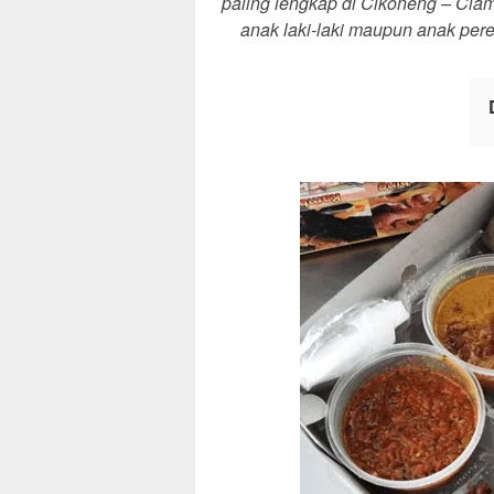
paling lengkap di Cikoneng – Cia
anak laki-laki maupun anak per