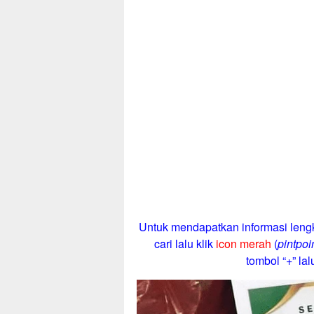
Untuk mendapatkan informasi lengk
cari lalu klik
icon merah
(
pintpoi
tombol “+” lalu