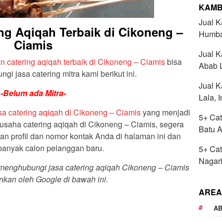
KAMB
Jual K
g Aqiqah Terbaik di Cikoneng –
Humba
Ciamis
Jual 
n catering aqiqah terbaik di Cikoneng – Ciamis
bisa
Abab L
i jasa catering mitra kami berikut ini.
Jual 
-Belum ada Mitra-
Lala, 
sa catering aqiqah di Cikoneng – Ciamis
yang menjadi
5+ Cat
 usaha catering aqiqah di Cikoneng – Ciamis, segera
Batu 
 profil dan nomor kontak Anda di halaman ini dan
banyak calon pelanggan baru.
5+ Cat
Nagari
a menghubungi jasa catering aqiqah Cikoneng – Ciamis
nkan oleh Google di bawah ini.
AREA
AB