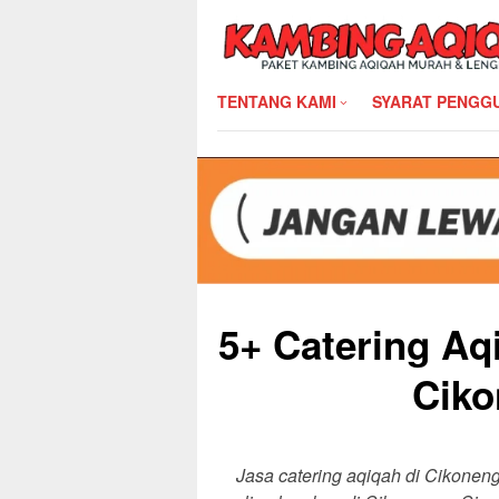
Skip
to
content
TENTANG KAMI
SYARAT PENGG
5+ Catering Aq
Ciko
Jasa catering aqiqah di Cikonen