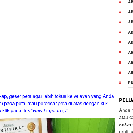
A
AB
AB
AB
AB
AB
AB
AB
PU
ap, geser peta agar lebih fokus ke wilayah yang Anda
PELU
n
) pada peta, atau perbesar peta di atas dengan klik
Anda 
 klik pada link “
view larger map
“.
atau c
sekar
profil