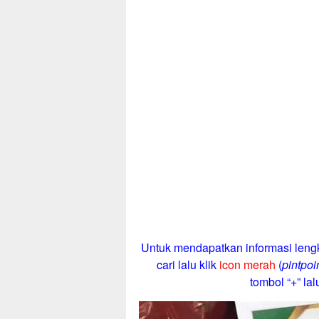
Untuk mendapatkan informasi lengk
cari lalu klik
icon merah
(
pintpoi
tombol “+” lalu