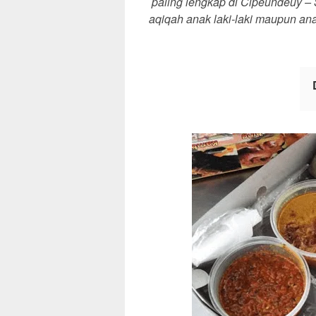
paling lengkap di Cipeundeuy –
aqiqah anak laki-laki maupun an