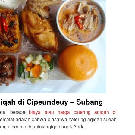
qiqah di Cipeundeuy – Subang
soal berapa
biaya atau harga catering aqiqah di
 dicatat adalah bahwa biasanya catering aqiqah sudah
ang disembelih untuk aqiqah anak Anda.