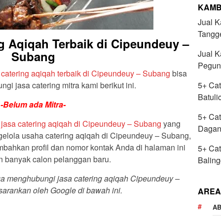
KAMB
Jual 
Tangg
 Aqiqah Terbaik di Cipeundeuy –
Subang
Jual K
Pegun
 catering aqiqah terbaik di Cipeundeuy – Subang
bisa
i jasa catering mitra kami berikut ini.
5+ Cat
Batuli
-Belum ada Mitra-
5+ Cat
a
jasa catering aqiqah di Cipeundeuy – Subang
yang
Dagan
gelola usaha catering aqiqah di Cipeundeuy – Subang,
ahkan profil dan nomor kontak Anda di halaman ini
5+ Cat
n banyak calon pelanggan baru.
Baling
juga menghubungi jasa catering aqiqah Cipeundeuy –
arankan oleh Google di bawah ini.
AREA
AB