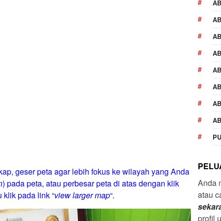
A
AB
AB
AB
AB
AB
AB
AB
PU
PELU
ap, geser peta agar lebih fokus ke wilayah yang Anda
Anda 
n
) pada peta, atau perbesar peta di atas dengan klik
atau c
 klik pada link “
view larger map
“.
sekar
profil