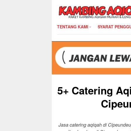
Skip
to
content
TENTANG KAMI
SYARAT PENGG
5+ Catering Aq
Cipeu
Jasa catering aqiqah di Cipeunde