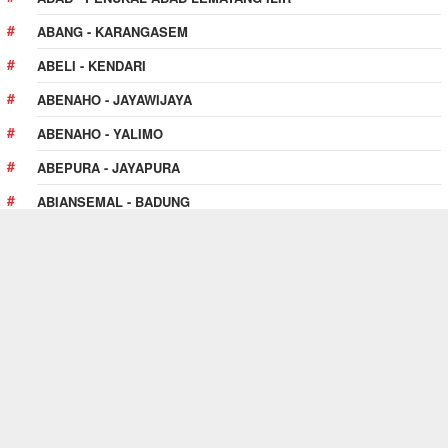
ABANG - KARANGASEM
ABELI - KENDARI
ABENAHO - JAYAWIJAYA
ABENAHO - YALIMO
ABEPURA - JAYAPURA
ABIANSEMAL - BADUNG
ABOY - PEGUNUNGAN BINTANG
ABUKI - KONAWE
PULAU PULAU KUR - TUAL
PELUANG KERJASAMA
Anda mengelola bisnis kambing aqiqah atau catering
aqiqah?
Hubungi kami sekarang juga
untuk menambahkan
profil usaha Anda di website ini dan dapatkan banyak calon