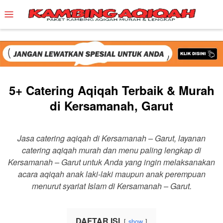
Skip
Mobile
to
Menu
content
5+ Catering Aqiqah Terbaik & Murah
di Kersamanah, Garut
Jasa catering aqiqah di Kersamanah – Garut, layanan
catering aqiqah murah dan menu paling lengkap di
Kersamanah – Garut untuk Anda yang ingin melaksanakan
acara aqiqah anak laki-laki maupun anak perempuan
menurut syariat Islam di Kersamanah – Garut.
DAFTAR ISI
show